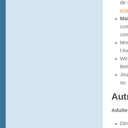
de 
em
Ma
com
con
Moo
l’A
Win
Bel
Jou
ou 
Autr
Adulte
Dim