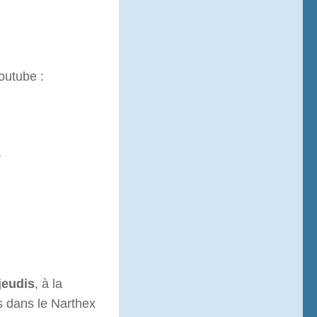
outube :
•
jeudis
, à la
s dans le Narthex