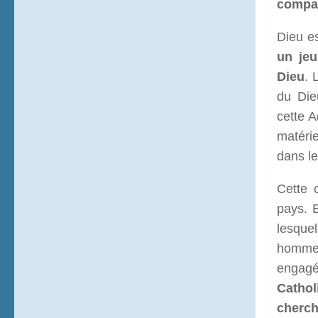
compas
Dieu es
un jeu
Dieu
. 
du Die
cette A
matérie
dans le
Cette 
pays. 
lesque
hommes
engagé
Cathol
cherch