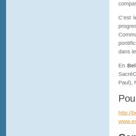
compas
C’est 
progre
Commun
pontifi
dans le
En
Bel
SacréC
Paul), 
Pour
http://
www.e