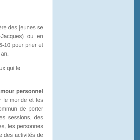
ière des jeunes se
t-Jacques) ou en
6-10 pour prier et
 an.
x qui le
’amour personnel
r le monde et les
 commun de porter
des sessions, des
nes, les personnes
e des activités de