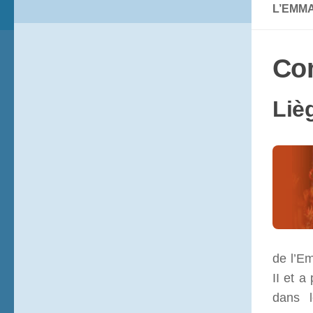
L’EMM
Co
Liè
de l’E
II et a
dans l