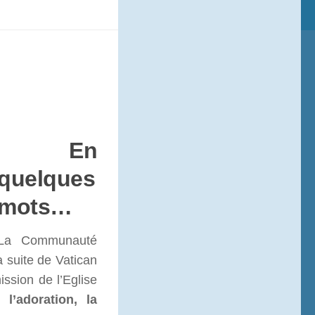
En
quelques
mots…
La Communauté
 suite de Vatican
ission de l’Eglise
rs
l’adoration, la