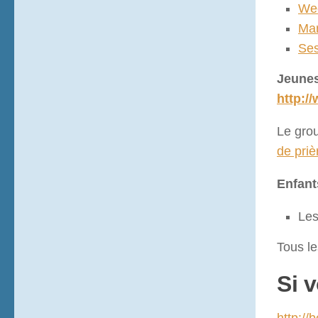
Wee
Mar
Ses
Jeunes
http:/
Le gro
de priè
Enfant
Les
Tous le
Si 