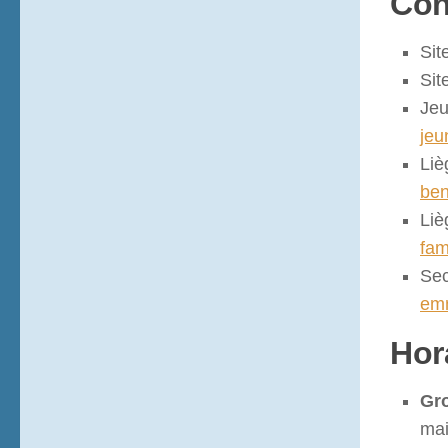
Con
Sit
Sit
Jeu
je
Liè
ben
Liè
fam
Sec
emm
Hor
Gro
mai