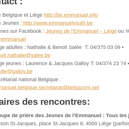
tact
:
e Belgique et Liège
http://be.emmanuel.info
e Jeunes :
http://
www.emmanuelyouth.be
nes sur Facebook :
Jeunes de l’Emmanuel – Liège
ou Y
unemmanuel
ge adultes : Nathalie & Benoit Salée T: 04/375 03 09 •
oit.nathalie@salee.be
ge jeunes : Laurence & Jacques Galloy T: 04/374 23 74 
ille@galloy.be
rétariat national Belgique :
anuel.belgique.secretariat@belgacom.net
aires des rencontres:
upe de prière des Jeunes de l’Emmanuel :
Tous les 
son St-Jacques, place St-Jacques 8, 4000 Liège (parfoi