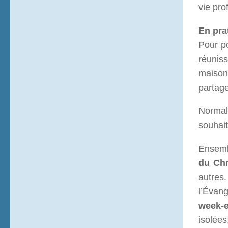
vie pro
En pra
Pour po
réunis
maisonn
partage
Normal
souhait
Ensem
du Chr
autres
l’Évang
week-
isolées