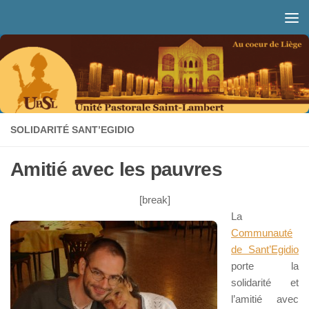
Skip to content
SOLIDARITÉ SANT’EGIDIO
Amitié avec les pauvres
[break]
La
Communauté
de Sant’Egidio
porte la
solidarité et
l’amitié avec